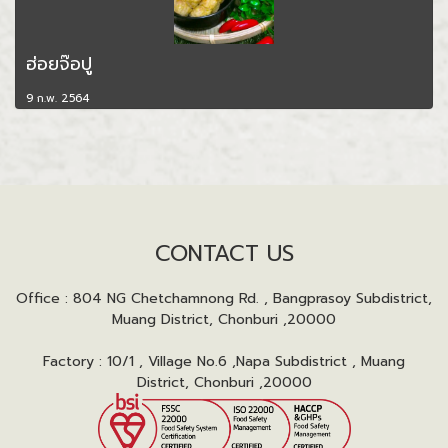
ฮ่อยจ๊อปู
9 ก.พ. 2564
CONTACT US
Office : 804 NG Chetchamnong Rd. , Bangprasoy Subdistrict,
Muang District, Chonburi ,20000
Factory : 10/1 , Village No.6 ,Napa Subdistrict , Muang
District, Chonburi ,20000