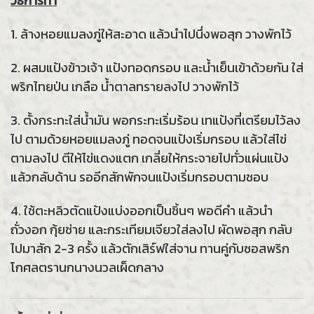
วิธีการทำ
1. ล้างหอยแมลงภู่ให้สะอาด แล้วนำไปนึ่งพอสุก วางพักไว้
2. ผสมแป้งข้าวเจ้า แป้งทอดกรอบ และน้ำเย็นเข้าด้วยกัน ใส่
พริกไทยป่น เกลือ น้ำตาลทรายลงไป วางพักไว้
3. ตั้งกระทะใส่น้ำมัน พอกระทะเริ่มร้อน เทแป้งที่เตรียมไว้ลง
ไป ตามด้วยหอยแมลงภู่ ทอดจนแป้งเริ่มกรอบ แล้วใส่ไข่
ตามลงไป ตีให้ไข่แดงแตก เกลี่ยให้กระจายไปทั่วแผ่นแป้ง
แล้วกลับด้าน รออีกสักพักจนแป้งเริ่มกรอบตามชอบ
4. ใช้ตะหลิวตัดแป้งแบ่งออกเป็นชิ้นๆ พอดีคำ แล้วนำ
ถั่วงอก กุ้ยช่าย และกระเทียมเจียวใส่ลงไป ผัดพอสุก กลับ
ไปมาสัก 2-3 ครั้ง แล้วตักเสิร์ฟใส่จาน ทานคู่กับซอสพริก
โกศลตรานกนางนวลเผ็ดกลาง