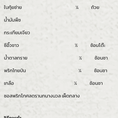
ใบกุ้ยช่าย ¼ ถ้วย
น้ำมันพืช
กระเทียมเจียว
ซีอิ๊วขาว ½ ช้อนโต๊ะ
น้ำตาลทราย ½ ช้อนชา
พริกไทยป่น ¼ ช้อนชา
เกลือ ¼ ช้อนชา
ซอสพริกโกศลตรานกนางนวล เผ็ดกลาง