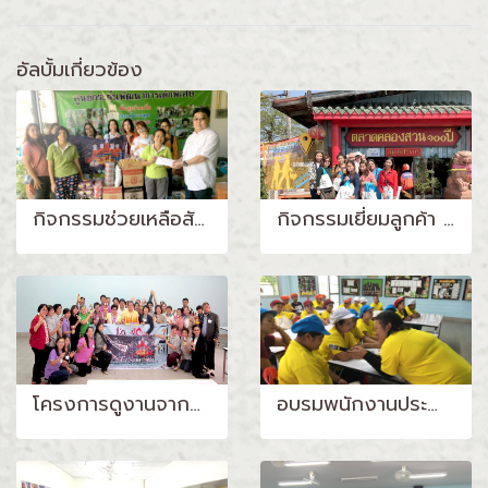
อัลบั้มเกี่ยวข้อง
กิจกรรมช่วยเหลือสังคมนำสิ่งของที่จำเป็นที่ใช้ในชีวิตประจำวันไปให้กับศูนย์ไอ เเอล ซี เพื่อเด็กพิเศษเเละบ้านบางประกง สถานสงเคราะห์คนพิการเเละทุพพลภาพ
กิจกรรมเยี่ยมลูกค้า ณ ลาดคลองสวน 100 ปี
โครงการดูงานจากกลุ่มคลัสเตอร์อุตสาหกรรมอาหารเเปรรูปจากเนื้อสัตว์จากจังหวัดอุบลราชธานี
อบรมพนักงานประจำปี 2562